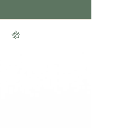
ProcedImentos
Os melhores procedimentos e
tecnologias para os cuidados de
pele, rosto, corpo e cabelos com
uma equipe de especialistas
pronta para te atender.