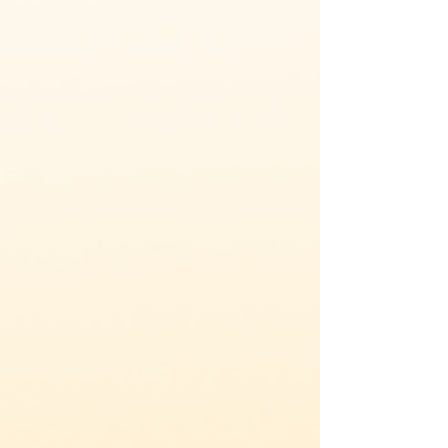
Microagulhamento Estético e
Capilar
Emptiers / Esvaziadores