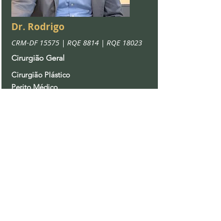
Dr. Rodrigo
CRM-DF 15575 | RQE 8814 | RQE 18023
Cirurgião Geral
Cirurgião Plástico
Perito Médico
dr.rodrigovieirasilva
Siga nosso Insta: