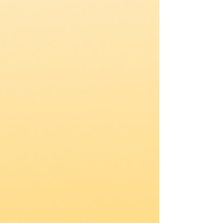
Ultrassom Micro e Macrofocado
Ultraformer